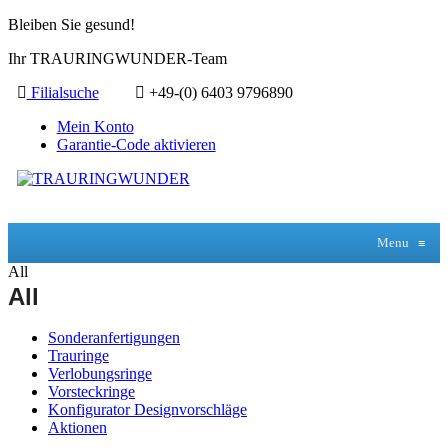
Bleiben Sie gesund!
Ihr TRAURINGWUNDER-Team
Filialsuche
+49-(0) 6403 9796890
Mein Konto
Garantie-Code aktivieren
Menu
≡
All
All
Sonderanfertigungen
Trauringe
Verlobungsringe
Vorsteckringe
Konfigurator Designvorschläge
Aktionen