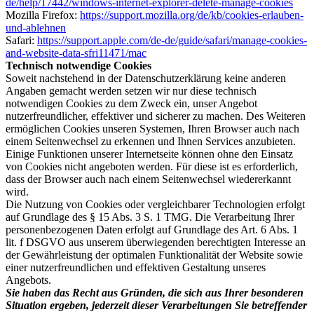
de/help/17442/windows-internet-explorer-delete-manage-cookies
Mozilla Firefox:
https://support.mozilla.org/de/kb/cookies-erlauben-
und-ablehnen
Safari:
https://support.apple.com/de-de/guide/safari/manage-cookies-
and-website-data-sfri11471/mac
Technisch notwendige Cookies
Soweit nachstehend in der Datenschutzerklärung keine anderen
Angaben gemacht werden setzen wir nur diese technisch
notwendigen Cookies zu dem Zweck ein, unser Angebot
nutzerfreundlicher, effektiver und sicherer zu machen. Des Weiteren
ermöglichen Cookies unseren Systemen, Ihren Browser auch nach
einem Seitenwechsel zu erkennen und Ihnen Services anzubieten.
Einige Funktionen unserer Internetseite können ohne den Einsatz
von Cookies nicht angeboten werden. Für diese ist es erforderlich,
dass der Browser auch nach einem Seitenwechsel wiedererkannt
wird.
Die Nutzung von Cookies oder vergleichbarer Technologien erfolgt
auf Grundlage des § 15 Abs. 3 S. 1 TMG. Die Verarbeitung Ihrer
personenbezogenen Daten erfolgt auf Grundlage des Art. 6 Abs. 1
lit. f DSGVO aus unserem überwiegenden berechtigten Interesse an
der Gewährleistung der optimalen Funktionalität der Website sowie
einer nutzerfreundlichen und effektiven Gestaltung unseres
Angebots.
Sie haben das Recht aus Gründen, die sich aus Ihrer besonderen
Situation ergeben, jederzeit dieser Verarbeitungen Sie betreffender