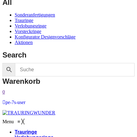
All
Sonderanfertigungen
Trauringe
Verlobungsringe
Vorsteckringe
Konfigurator Designvorschläge
Aktionen
Search
Warenkorb
0
pe-7s-user
Menu
≡
╳
Trauringe