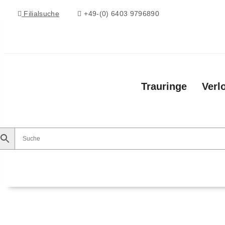
Filialsuche
+49-(0) 6403 9796890
Trauringe
Verl
Trauringe
Verlobungsringe
Vorsteckringe
Ko