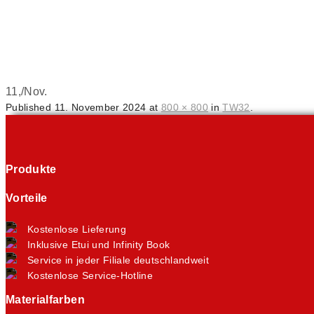
11,
/
Nov.
Published
11. November 2024
at
800 × 800
in
TW32
.
Produkte
Vorteile
Kostenlose Lieferung
Inklusive Etui und Infinity Book
Service in jeder Filiale deutschlandweit
Kostenlose Service-Hotline
Materialfarben