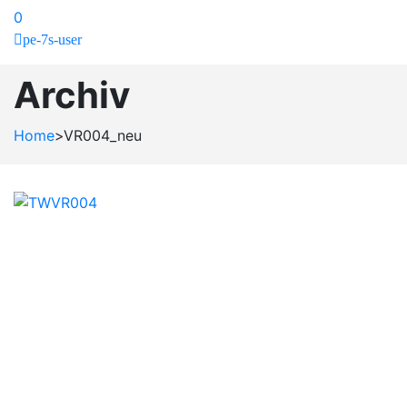
0
pe-7s-user
Archiv
Home
>
VR004_neu