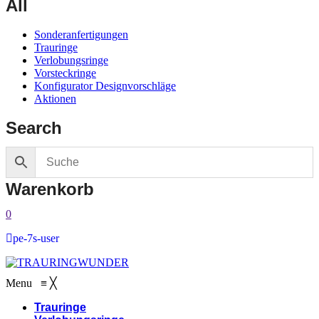
All
Sonderanfertigungen
Trauringe
Verlobungsringe
Vorsteckringe
Konfigurator Designvorschläge
Aktionen
Search
Warenkorb
0
pe-7s-user
Menu
≡
╳
Trauringe