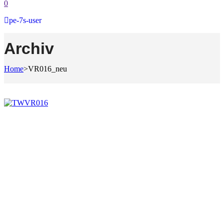
0
pe-7s-user
Archiv
Home
>
VR016_neu