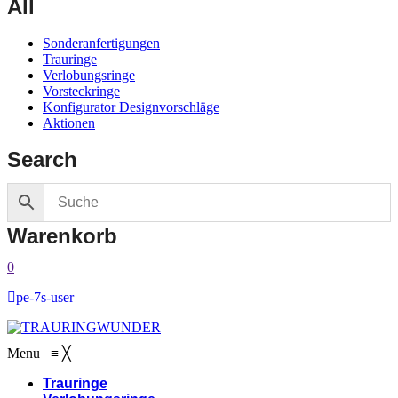
All
Sonderanfertigungen
Trauringe
Verlobungsringe
Vorsteckringe
Konfigurator Designvorschläge
Aktionen
Search
Warenkorb
0
pe-7s-user
Menu
≡
╳
Trauringe