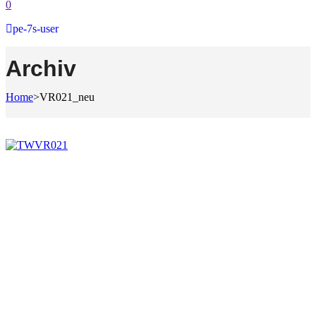
0
pe-7s-user
Archiv
Home
>
VR021_neu