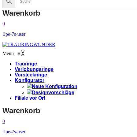
Warenkorb
0
pe-7s-user
Menu
≡
╳
Trauringe
Verlobungsringe
Vorsteckringe
Konfigurator
Neue Konfiguration
Designvorschläge
Filiale vor Ort
Warenkorb
0
pe-7s-user