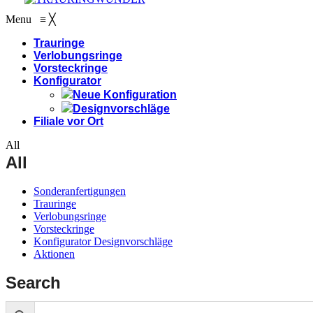
Menu
≡
╳
Trauringe
Verlobungsringe
Vorsteckringe
Konfigurator
Neue Konfiguration
Designvorschläge
Filiale vor Ort
All
All
Sonderanfertigungen
Trauringe
Verlobungsringe
Vorsteckringe
Konfigurator Designvorschläge
Aktionen
Search