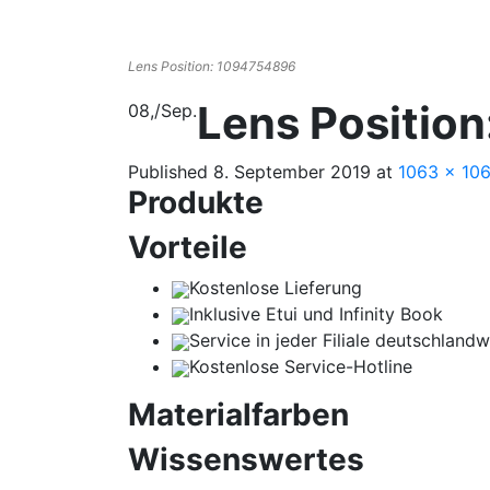
Lens Position: 1094754896
Lens Positio
08,
/
Sep.
Published
8. September 2019
at
1063 × 10
Produkte
Vorteile
Kostenlose Lieferung
Inklusive Etui und Infinity Book
Service in jeder Filiale deutschlandw
Kostenlose Service-Hotline
Materialfarben
Wissenswertes