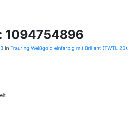
n: 1094754896
63
in
Trauring Weißgold einfarbig mit Brillant (TWTL 20)
.
eit