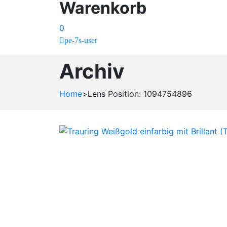
Warenkorb
0
pe-7s-user
Archiv
Home
>
Lens Position: 1094754896