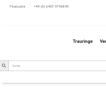
Filialsuche
+49-(0) 6403 9796890
Trauringe
Ve
Trauringe
Verlobungsringe
Vorsteckring