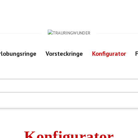
rlobungsringe
Vorsteckringe
Konfigurator
F
e
Konfigurator
Filiale vor Ort
Konfigurator