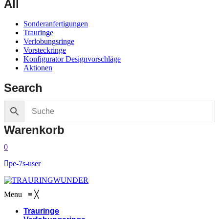
All
Sonderanfertigungen
Trauringe
Verlobungsringe
Vorsteckringe
Konfigurator Designvorschläge
Aktionen
Search
Warenkorb
0
pe-7s-user
Menu
≡
╳
Trauringe