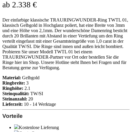
ab
2.338
€
Der einfarbige klassische TRAURINGWUNDER-Ring TWTL 01,
klassisch Gelbgold in Hochglanz poliert, hat eine Breite von 3mm
und eine Höhe von 2,1mm. Der wunderschöne Damenring besticht
durch 20 Brillanten mit Abstand in einer Vertiefung um den Ring
verteilt eingefasst mit einer Gesamtsteingröße von 1,0 carat in der
Qualität TW/SI. Die Ringe sind innen und außen leicht bombiert.
Probieren Sie unser Modell TWTL 01 bei einem
TRAURINGWUNDER-Partner vor Ort oder bestellen Sie die
Ringe hier im Shop. Unsere Hotline steht Ihnen bei Fragen und für
Beratung gerne zur Verfügung.
Material:
Gelbgold
Ringbreite:
3
Ringhöhe:
2.1
Steinqualität:
TW/SI
Steinanzahl:
20
Lieferzeit:
10 - 14 Werktage
Vorteile
Kostenlose Lieferung