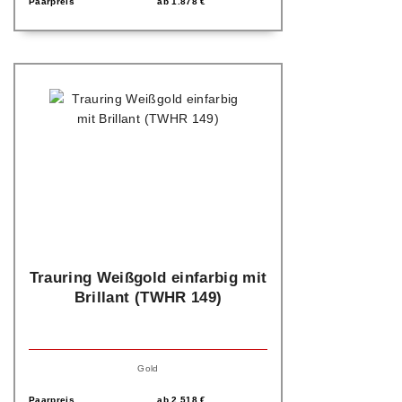
Paarpreis
ab
1.878
€
Trauring Weißgold einfarbig mit
Brillant (TWHR 149)
Gold
Paarpreis
ab
2.518
€