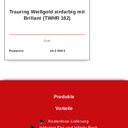
Trauring Weißgold einfarbig mit
Brillant (TWHR 162)
Gold
Paarpreis
ab
2.538
€
Produkte
Vorteile
Kostenlose Lieferung
Inklusive Etui und Infinity Book