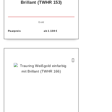
Brillant (TWHR 153)
Gold
Paarpreis
ab
1.138
€