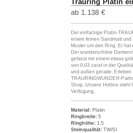
Trauring Platin e
ab
1.138
€
Der einfarbige Platin-TR
einem feinen Sandmatt und 
Muster um den Ring. Er hat
Der wunderschöne Damenring
gefasst mit einem etwas grö
von 0,03 carat in der Qualit
und außen gerade. Erleben
TRAURINGWUNDER-Partner vo
Shop. Unsere Hotline steht 
Verfügung.
Material:
Platin
Ringbreite:
5
Ringhöhe:
1.5
Steinqualität:
TW/SI