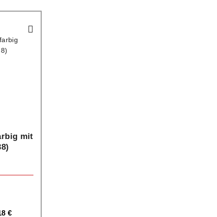
arbig mit
38)
18
€