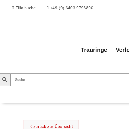
Filialsuche
+49-(0) 6403 9796890
Trauringe
Verl
Trauringe
Verlobungsringe
Vorsteckri
< zurück zur Übersicht