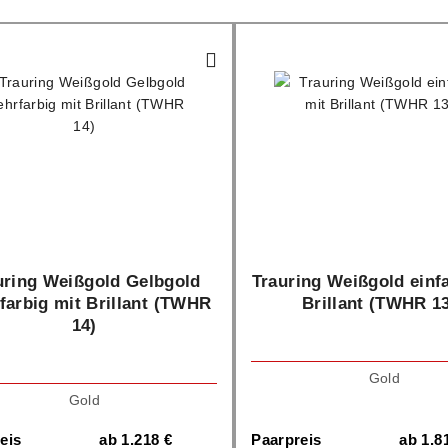
uring Weißgold Gelbgold
Trauring Weißgold einf
farbig mit Brillant (TWHR
Brillant (TWHR 1
14)
Gold
Gold
eis
ab
1.218
€
Paarpreis
ab
1.8