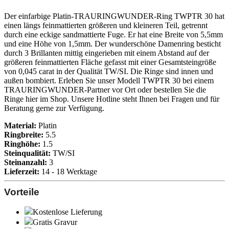
Der einfarbige Platin-TRAURINGWUNDER-Ring TWPTR 30 hat
einen längs feinmattierten größeren und kleineren Teil, getrennt
durch eine eckige sandmattierte Fuge. Er hat eine Breite von 5,5mm
und eine Höhe von 1,5mm. Der wunderschöne Damenring besticht
durch 3 Brillanten mittig eingerieben mit einem Abstand auf der
größeren feinmattierten Fläche gefasst mit einer Gesamtsteingröße
von 0,045 carat in der Qualität TW/SI. Die Ringe sind innen und
außen bombiert. Erleben Sie unser Modell TWPTR 30 bei einem
TRAURINGWUNDER-Partner vor Ort oder bestellen Sie die
Ringe hier im Shop. Unsere Hotline steht Ihnen bei Fragen und für
Beratung gerne zur Verfügung.
Material:
Platin
Ringbreite:
5.5
Ringhöhe:
1.5
Steinqualität:
TW/SI
Steinanzahl:
3
Lieferzeit:
14 - 18 Werktage
Vorteile
Kostenlose Lieferung
Gratis Gravur