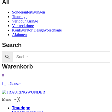
All
Sonderanfertigungen
Trauringe
Verlobungsringe
Vorsteckringe
Konfigurator Designvorschläge
Aktionen
Search
Warenkorb
0
pe-7s-user
Menu
≡
╳
Trauringe