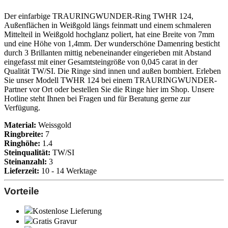
Der einfarbige TRAURINGWUNDER-Ring TWHR 124,
Außenflächen in Weißgold längs feinmatt und einem schmaleren
Mittelteil in Weißgold hochglanz poliert, hat eine Breite von 7mm
und eine Höhe von 1,4mm. Der wunderschöne Damenring besticht
durch 3 Brillanten mittig nebeneinander eingerieben mit Abstand
eingefasst mit einer Gesamtsteingröße von 0,045 carat in der
Qualität TW/SI. Die Ringe sind innen und außen bombiert. Erleben
Sie unser Modell TWHR 124 bei einem TRAURINGWUNDER-
Partner vor Ort oder bestellen Sie die Ringe hier im Shop. Unsere
Hotline steht Ihnen bei Fragen und für Beratung gerne zur
Verfügung.
Material:
Weissgold
Ringbreite:
7
Ringhöhe:
1.4
Steinqualität:
TW/SI
Steinanzahl:
3
Lieferzeit:
10 - 14 Werktage
Vorteile
Kostenlose Lieferung
Gratis Gravur