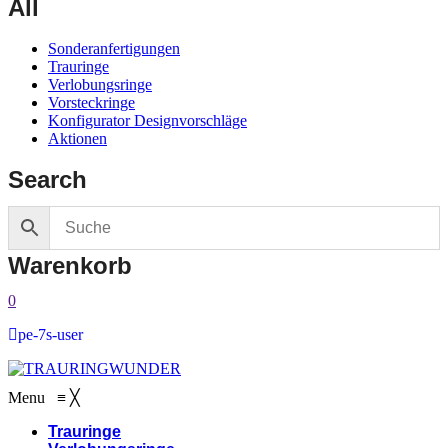
All
Sonderanfertigungen
Trauringe
Verlobungsringe
Vorsteckringe
Konfigurator Designvorschläge
Aktionen
Search
Warenkorb
0
pe-7s-user
Menu
≡
╳
Trauringe