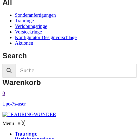
All
Sonderanfertigungen
Trauringe
Verlobungsringe
Vorsteckringe
Konfigurator Designvorschläge
Aktionen
Search
Warenkorb
0
pe-7s-user
Menu
≡
╳
Trauringe