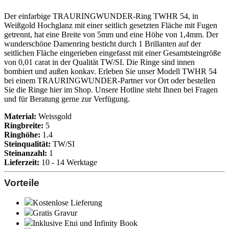
Der einfarbige TRAURINGWUNDER-Ring TWHR 54, in
Weißgold Hochglanz mit einer seitlich gesetzten Fläche mit Fugen
getrennt, hat eine Breite von 5mm und eine Höhe von 1,4mm. Der
wunderschöne Damenring besticht durch 1 Brillanten auf der
seitlichen Fläche eingerieben eingefasst mit einer Gesamtsteingröße
von 0,01 carat in der Qualität TW/SI. Die Ringe sind innen
bombiert und außen konkav. Erleben Sie unser Modell TWHR 54
bei einem TRAURINGWUNDER-Partner vor Ort oder bestellen
Sie die Ringe hier im Shop. Unsere Hotline steht Ihnen bei Fragen
und für Beratung gerne zur Verfügung.
Material:
Weissgold
Ringbreite:
5
Ringhöhe:
1.4
Steinqualität:
TW/SI
Steinanzahl:
1
Lieferzeit:
10 - 14 Werktage
Vorteile
Kostenlose Lieferung
Gratis Gravur
Inklusive Etui und
Infinity Book