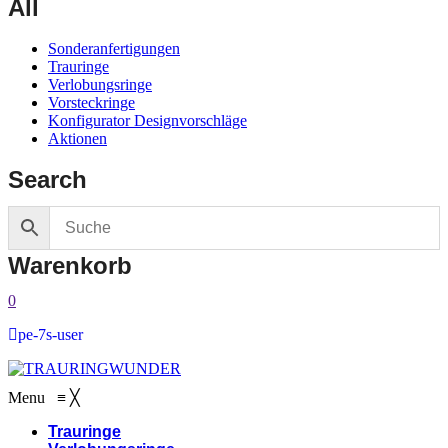
All
Sonderanfertigungen
Trauringe
Verlobungsringe
Vorsteckringe
Konfigurator Designvorschläge
Aktionen
Search
Warenkorb
0
pe-7s-user
Menu
≡
╳
Trauringe