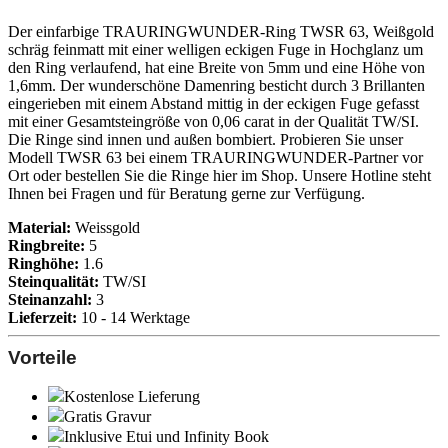
Der einfarbige TRAURINGWUNDER-Ring TWSR 63, Weißgold
schräg feinmatt mit einer welligen eckigen Fuge in Hochglanz um
den Ring verlaufend, hat eine Breite von 5mm und eine Höhe von
1,6mm. Der wunderschöne Damenring besticht durch 3 Brillanten
eingerieben mit einem Abstand mittig in der eckigen Fuge gefasst
mit einer Gesamtsteingröße von 0,06 carat in der Qualität TW/SI.
Die Ringe sind innen und außen bombiert. Probieren Sie unser
Modell TWSR 63 bei einem TRAURINGWUNDER-Partner vor
Ort oder bestellen Sie die Ringe hier im Shop. Unsere Hotline steht
Ihnen bei Fragen und für Beratung gerne zur Verfügung.
Material:
Weissgold
Ringbreite:
5
Ringhöhe:
1.6
Steinqualität:
TW/SI
Steinanzahl:
3
Lieferzeit:
10 - 14 Werktage
Vorteile
Kostenlose Lieferung
Gratis Gravur
Inklusive Etui und
Infinity Book