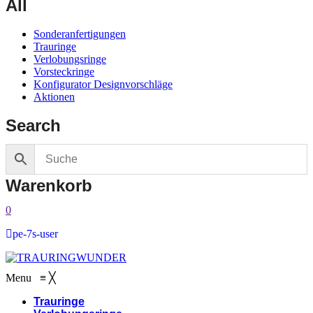
All
Sonderanfertigungen
Trauringe
Verlobungsringe
Vorsteckringe
Konfigurator Designvorschläge
Aktionen
Search
Warenkorb
0
pe-7s-user
Menu
≡
╳
Trauringe