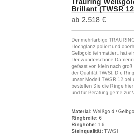
Trauring Weißgol
Brillant (TWSR 12
ab
2.518
€
Der mehrfarbige TRAURIN
Hochglanz poliert und oberha
Gelbgold feinmattiert, hat 
Der wunderschöne Damenring
gefasst von klein nach groß
der Qualität TW/SI. Die Rin
unser Modell TWSR 12 bei
bestellen Sie die Ringe hie
und für Beratung gerne zur 
Material:
Weißgold / Gelbgo
Ringbreite:
6
Ringhöhe:
1.6
Steinqualität:
TW/SI