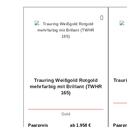
Trauring Weißgold Rotgold
Traur
mehrfarbig mit Brillant (TWHR
165)
Gold
Paarpreis
ab
1.958
€
Paarpr