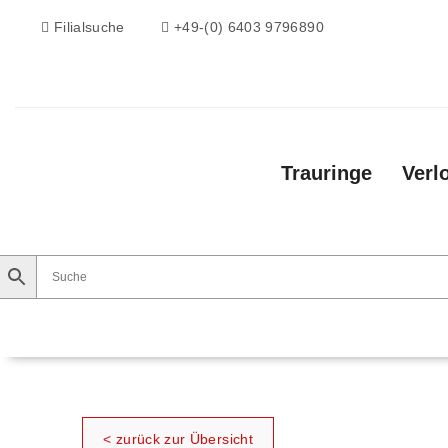
Filialsuche
+49-(0) 6403 9796890
Trauringe
Verl
Trauringe
Verlobungsringe
Vorsteckri
< zurück zur Übersicht