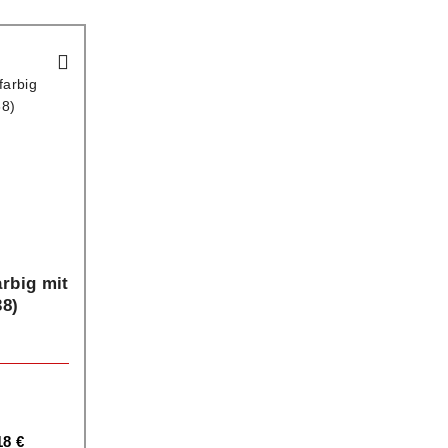
arbig mit
38)
18
€