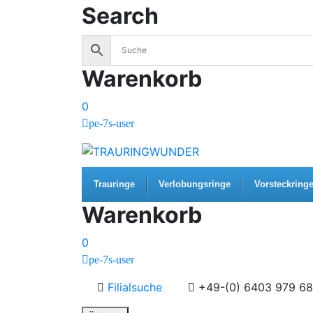
Search
Warenkorb
0
pe-7s-user
Trauringe
Verlobungsringe
Vorsteckring
Warenkorb
0
pe-7s-user
Filialsuche
+49-(0) 6403 979 68