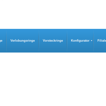
ge
Verlobungsringe
Vorsteckringe
Konfigurator
Filial
Designvorschläge
Neue Konfiguration