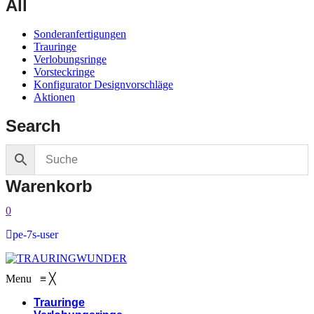
All
Sonderanfertigungen
Trauringe
Verlobungsringe
Vorsteckringe
Konfigurator Designvorschläge
Aktionen
Search
Warenkorb
0
pe-7s-user
Menu
≡
╳
Trauringe