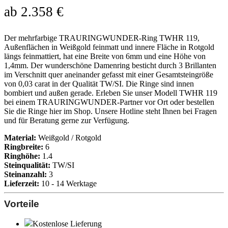
ab
2.358
€
Der mehrfarbige TRAURINGWUNDER-Ring TWHR 119,
Außenflächen in Weißgold feinmatt und innere Fläche in Rotgold
längs feinmattiert, hat eine Breite von 6mm und eine Höhe von
1,4mm. Der wunderschöne Damenring besticht durch 3 Brillanten
im Verschnitt quer aneinander gefasst mit einer Gesamtsteingröße
von 0,03 carat in der Qualität TW/SI. Die Ringe sind innen
bombiert und außen gerade. Erleben Sie unser Modell TWHR 119
bei einem TRAURINGWUNDER-Partner vor Ort oder bestellen
Sie die Ringe hier im Shop. Unsere Hotline steht Ihnen bei Fragen
und für Beratung gerne zur Verfügung.
Material:
Weißgold / Rotgold
Ringbreite:
6
Ringhöhe:
1.4
Steinqualität:
TW/SI
Steinanzahl:
3
Lieferzeit:
10 - 14 Werktage
Vorteile
Kostenlose Lieferung