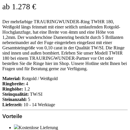
ab
1.278
€
Der mehrfarbige TRAURINGWUNDER-Ring TWHR 180,
Weißgold längs feinmatt mit einer seitlich umlaufenden Rotgold-
Hochglanzfuge, hat eine Breite von 4mm und eine Höhe von
1,2mm. Der wunderschöne Damenring besticht durch 5 Brillanten
nebeneinander auf der Fuge eingerieben eingefasst mit einer
Gesamtsteingröße von 0,10 carat in der Qualität TW/SI. Die Ringe
sind innen und außen bombiert. Erleben Sie unser Modell TWHR
180 bei einem TRAURINGWUNDER-Partner vor Ort oder
bestellen Sie die Ringe hier im Shop. Unsere Hotline steht Ihnen bei
Fragen und für Beratung gerne zur Verfügung.
Material:
Rotgold / Weißgold
Ringbreite:
4
Ringhöhe:
1.2
Steinqualität:
TW/SI
Steinanzahl:
5
Lieferzeit:
10 - 14 Werktage
Vorteile
Kostenlose Lieferung