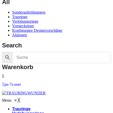
All
Sonderanfertigungen
Trauringe
Verlobungsringe
Vorsteckringe
Konfigurator Designvorschläge
Aktionen
Search
Warenkorb
0
pe-7s-user
Menu
≡
╳
Trauringe