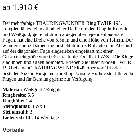
ab
1.918
€
Der mehrfarbige TRAURINGWUNDER-Ring TWHR 193,
komplett längs feinmatt mit einer Hälfte um den Ring in Rotgold
und Weißgold, getrennt durch 2 gegenüberliegende diagonale
Fugen, hat eine Breite von 5,5mm und eine Höhe von 1,4mm. Der
wunderschöne Damenring besticht durch 3 Brillanten mit Abstand
auf der diagonalen Fuge eingerieben eingefasst mit einer
Gesamtsteingröße von 0,06 carat in der Qualität TW/SI. Die Ringe
sind innen und außen bombiert. Erleben Sie unser Modell TWHR
193 bei einem TRAURINGWUNDER-Partner vor Ort oder
bestellen Sie die Ringe hier im Shop. Unsere Hotline steht Ihnen bei
Fragen und für Beratung gerne zur Verfügung.
Material:
Weißgold / Rotgold
Ringbreite:
5.5
Ringhöhe:
1.4
Steinqualität:
TW/SI
Steinanzahl:
3
Lieferzeit:
10 - 14 Werktage
Vorteile