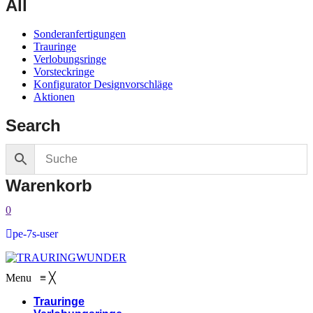
All
Sonderanfertigungen
Trauringe
Verlobungsringe
Vorsteckringe
Konfigurator Designvorschläge
Aktionen
Search
Warenkorb
0
pe-7s-user
Menu
≡
╳
Trauringe