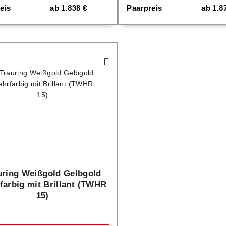
eis
ab
1.838
€
Paarpreis
ab
1.8
uring Weißgold Gelbgold
farbig mit Brillant (TWHR
15)