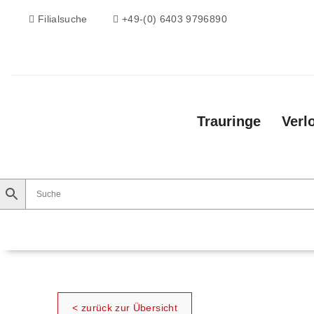
Filialsuche
+49-(0) 6403 9796890
Trauringe
Verl
Trauringe
Verlobungsringe
Vorsteckri
< zurück zur Übersicht