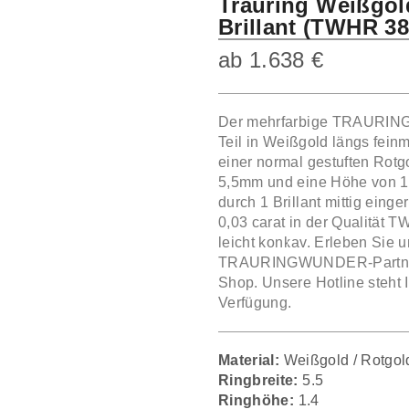
Trauring Weißgol
Brillant (TWHR 38
ab
1.638
€
Der mehrfarbige TRAURIN
Teil in Weißgold längs fein
einer normal gestuften Rotg
5,5mm und eine Höhe von 1
durch 1 Brillant mittig eing
0,03 carat in der Qualität 
leicht konkav. Erleben Sie
TRAURINGWUNDER-Partner vo
Shop. Unsere Hotline steht 
Verfügung.
Material:
Weißgold / Rotgol
Ringbreite:
5.5
Ringhöhe:
1.4