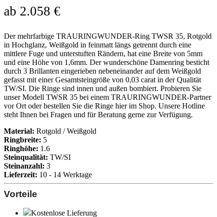
ab
2.058
€
Der mehrfarbige TRAURINGWUNDER-Ring TWSR 35, Rotgold
in Hochglanz, Weißgold in feinmatt längs getrennt durch eine
mittlere Fuge und unterstuften Rändern, hat eine Breite von 5mm
und eine Höhe von 1,6mm. Der wunderschöne Damenring besticht
durch 3 Brillanten eingerieben nebeneinander auf dem Weißgold
gefasst mit einer Gesamtsteingröße von 0,03 carat in der Qualität
TW/SI. Die Ringe sind innen und außen bombiert. Probieren Sie
unser Modell TWSR 35 bei einem TRAURINGWUNDER-Partner
vor Ort oder bestellen Sie die Ringe hier im Shop. Unsere Hotline
steht Ihnen bei Fragen und für Beratung gerne zur Verfügung.
Material:
Rotgold / Weißgold
Ringbreite:
5
Ringhöhe:
1.6
Steinqualität:
TW/SI
Steinanzahl:
3
Lieferzeit:
10 - 14 Werktage
Vorteile
Kostenlose Lieferung