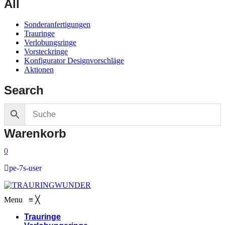
All
Sonderanfertigungen
Trauringe
Verlobungsringe
Vorsteckringe
Konfigurator Designvorschläge
Aktionen
Search
Warenkorb
0
pe-7s-user
Menu
≡
╳
Trauringe