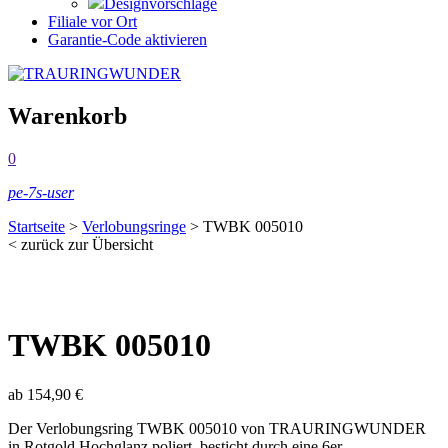
Designvorschläge
Filiale vor Ort
Garantie-Code aktivieren
Warenkorb
0
pe-7s-user
Startseite
>
Verlobungsringe
>
TWBK 005010
< zurück zur Übersicht
TWBK 005010
ab
154,90
€
Der Verlobungsring TWBK 005010 von TRAURINGWUNDER
in Rotgold Hochglanz poliert, besticht durch eine 6er