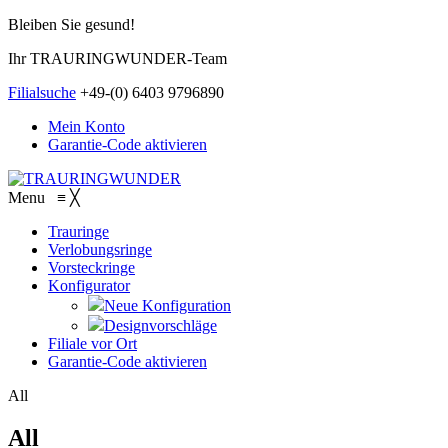
Bleiben Sie gesund!
Ihr TRAURINGWUNDER-Team
Filialsuche
+49-(0) 6403 9796890
Mein Konto
Garantie-Code aktivieren
Menu
≡
╳
Trauringe
Verlobungsringe
Vorsteckringe
Konfigurator
Neue Konfiguration
Designvorschläge
Filiale vor Ort
Garantie-Code aktivieren
All
All