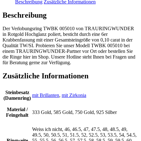
Beschreibung
Zusätzliche Informationen
Beschreibung
Der Verlobungsring TWBK 005010 von TRAURINGWUNDER
in Rotgold Hochglanz poliert, besticht durch eine 6er
Krabbenfassung mit einer Gesamtsteingröße von 0,10 carat in der
Qualität TW/SI. Probieren Sie unser Modell TWBK 005010 bei
einem TRAURINGWUNDER-Partner vor Ort oder bestellen Sie
die Ringe hier im Shop. Unsere Hotline steht Ihnen bei Fragen und
für Beratung gerne zur Verfügung.
Zusätzliche Informationen
Steinbesatz
mit Brillanten
,
mit Zirkonia
(Damenring)
Material /
333 Gold, 585 Gold, 750 Gold, 925 Silber
Feingehalt
Weiss ich nicht, 46, 46.5, 47, 47.5, 48, 48.5, 49,
49.5, 50, 50.5, 51, 51.5, 52, 52.5, 53, 53.5, 54, 54.5,
Ringweite
55, 55.5, 56, 56.5, 57, 57.5, 58, 58.5, 59, 59.5, 60,