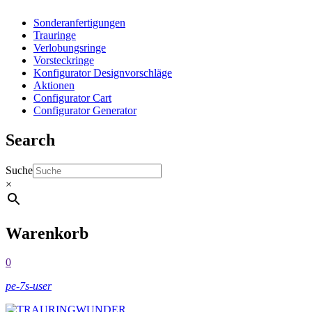
Sonderanfertigungen
Trauringe
Verlobungsringe
Vorsteckringe
Konfigurator Designvorschläge
Aktionen
Configurator Cart
Configurator Generator
Search
Suche
×
Warenkorb
0
pe-7s-user