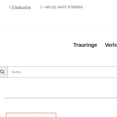
Filialsuche
+49-(0) 6403 9796890
Trauringe
Verl
Trauringe
Verlobungsringe
Vorsteckringe
Ko