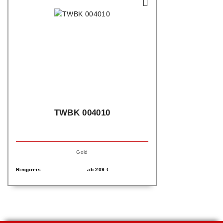
TWBK 004010
Gold
Ringpreis
ab
209
€