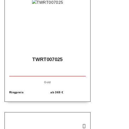
TWRT007025
Gold
Ringpreis
ab
369
€