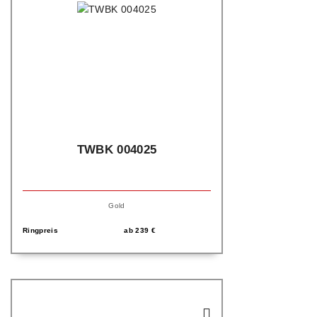
TWBK 004025
Gold
Ringpreis
ab
239
€