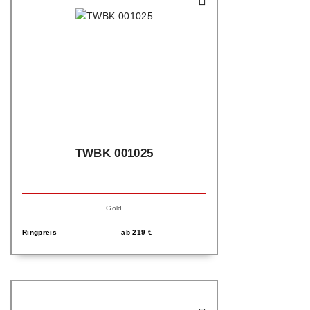
TWBK 001025
Gold
Ringpreis
ab
219
€