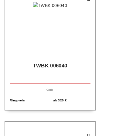
TWBK 006040
Gold
Ringpreis
ab
329
€