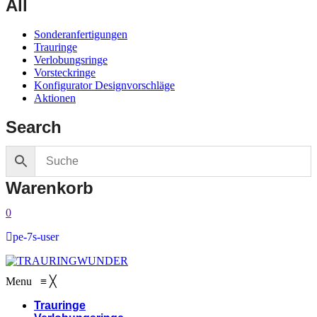
All
Sonderanfertigungen
Trauringe
Verlobungsringe
Vorsteckringe
Konfigurator Designvorschläge
Aktionen
Search
Warenkorb
0
pe-7s-user
Menu
≡
╳
Trauringe