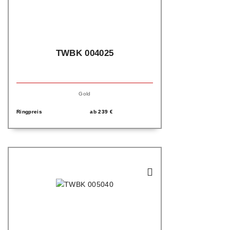
TWBK 004025
Gold
Ringpreis
ab
239
€