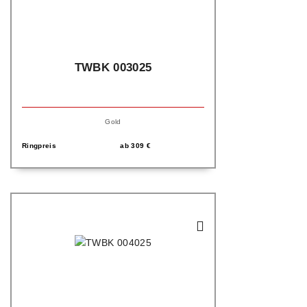
TWBK 003025
Gold
Ringpreis
ab
309
€