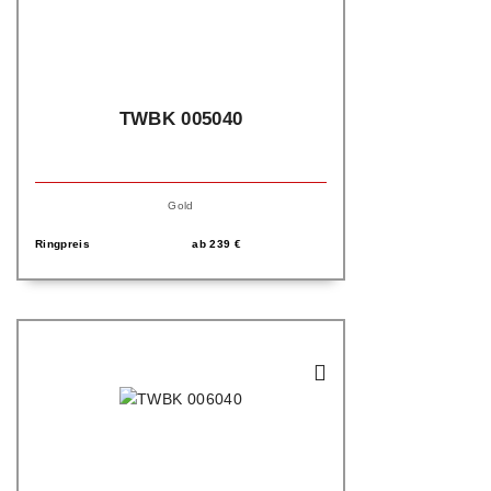
TWBK 005040
Gold
Ringpreis
ab
239
€