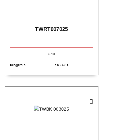
TWRT007025
Gold
Ringpreis
ab
369
€