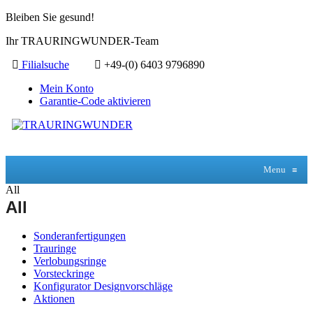
Bleiben Sie gesund!
Ihr TRAURINGWUNDER-Team
Filialsuche
+49-(0) 6403 9796890
Mein Konto
Garantie-Code aktivieren
Menu
≡
All
All
Sonderanfertigungen
Trauringe
Verlobungsringe
Vorsteckringe
Konfigurator Designvorschläge
Aktionen