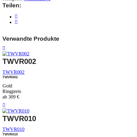
Teilen:
Verwandte Produkte
TWVR002
TWVR002
TWVR002
Gold
Ringpreis
ab
309
€
TWVR010
TWVR010
TWVR010