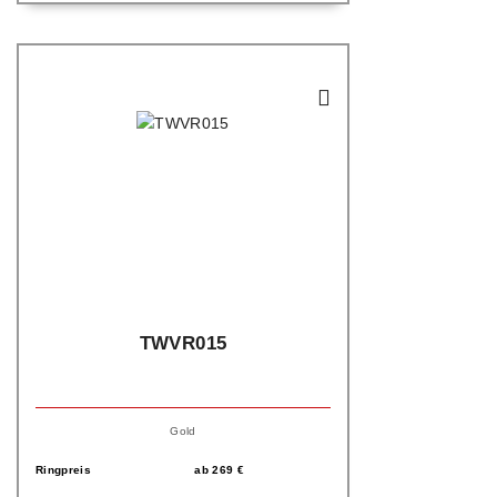
TWVR015
Gold
Ringpreis
ab
269
€