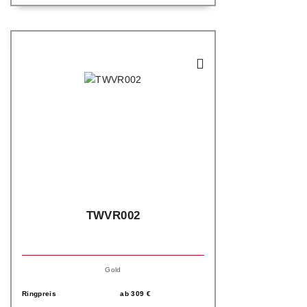
TWVR002
Gold
Ringpreis
ab
309
€