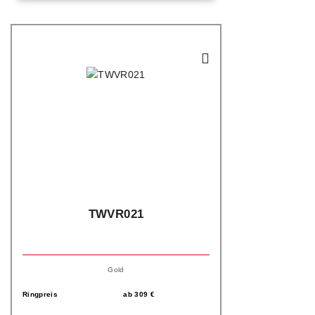
TWVR021
Gold
Ringpreis
ab
309
€