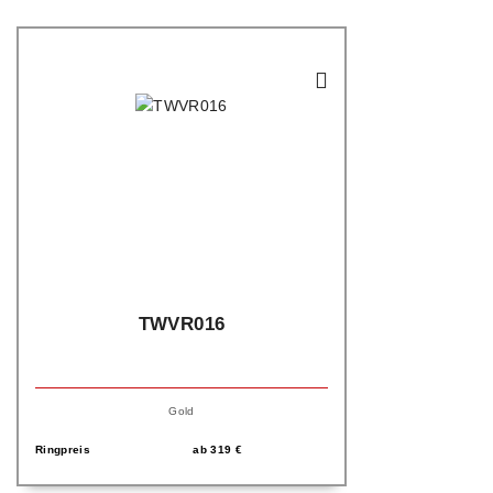
TWVR016
Gold
Ringpreis
ab
319
€