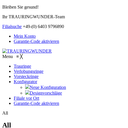
Bleiben Sie gesund!
Ihr TRAURINGWUNDER-Team
Filialsuche
+49-(0) 6403 9796890
Mein Konto
Garantie-Code aktivieren
Menu
≡
╳
Trauringe
Verlobungsringe
Vorsteckringe
Konfigurator
Neue Konfiguration
Designvorschläge
Filiale vor Ort
Garantie-Code aktivieren
All
All