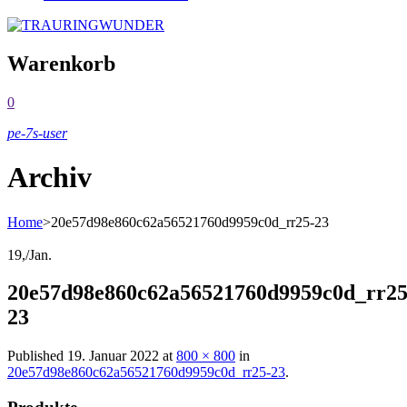
Warenkorb
0
pe-7s-user
Archiv
Home
>
20e57d98e860c62a56521760d9959c0d_rr25-23
19,
/
Jan.
20e57d98e860c62a56521760d9959c0d_rr25
23
Published
19. Januar 2022
at
800 × 800
in
20e57d98e860c62a56521760d9959c0d_rr25-23
.