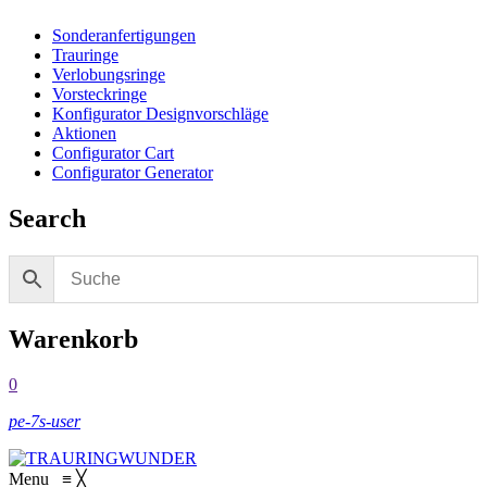
Sonderanfertigungen
Trauringe
Verlobungsringe
Vorsteckringe
Konfigurator Designvorschläge
Aktionen
Configurator Cart
Configurator Generator
Search
Warenkorb
0
pe-7s-user
Menu
≡
╳