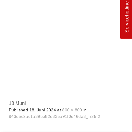
Servicehotline
18,
/
Juni
Published
18. Juni 2024
at
800 × 800
in
943d5c2ac1a39be82e335a91f0e46da3_rr25-2
.