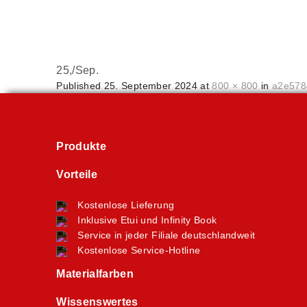
25,
/
Sep.
Published
25. September 2024
at
800 × 800
in
a2e578
Produkte
Vorteile
Kostenlose Lieferung
Inklusive Etui und Infinity Book
Service in jeder Filiale deutschlandweit
Kostenlose Service-Hotline
Materialfarben
Wissenswertes