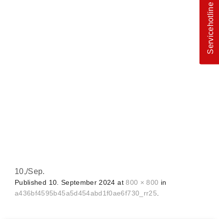
Servicehotline
10,
/
Sep.
Published
10. September 2024
at
800 × 800
in
a436bf4595b45a5d454abd1f0ae6f730_rr25
.