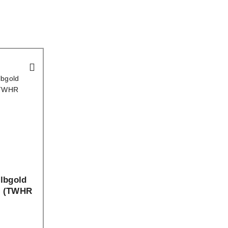
lbgold
nt (TWHR