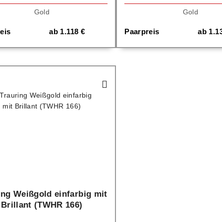
Gold
Gold
eis
ab
1.118
€
Paarpreis
ab
1.1
ing Weißgold einfarbig mit
Brillant (TWHR 166)