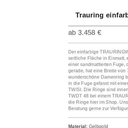
Trauring einfar
ab
3.458
€
Der einfarbige TRAURINGW
seitliche Fläche in Eismatt,
einer sandmattierten Fuge, d
gerade, hat eine Breite vo
wunderschöne Damenring best
in die Fuge gefasst mit eine
TW/SI. Die Ringe sind inne
TWDT 48 bei einem TRAURI
die Ringe hier im Shop. Uns
Beratung gerne zur Verfügu
Material:
Gelbgold