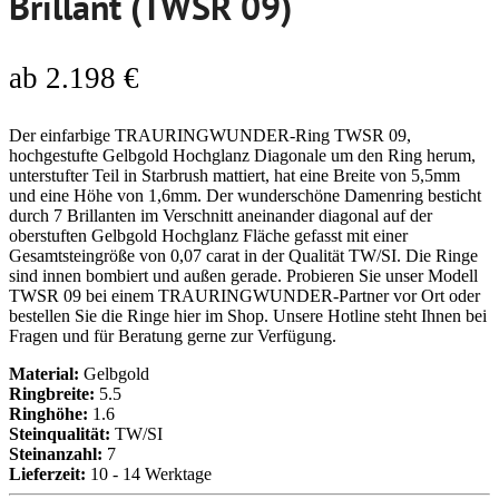
Brillant (TWSR 09)
ab
2.198
€
Der einfarbige TRAURINGWUNDER-Ring TWSR 09,
hochgestufte Gelbgold Hochglanz Diagonale um den Ring herum,
unterstufter Teil in Starbrush mattiert, hat eine Breite von 5,5mm
und eine Höhe von 1,6mm. Der wunderschöne Damenring besticht
durch 7 Brillanten im Verschnitt aneinander diagonal auf der
oberstuften Gelbgold Hochglanz Fläche gefasst mit einer
Gesamtsteingröße von 0,07 carat in der Qualität TW/SI. Die Ringe
sind innen bombiert und außen gerade. Probieren Sie unser Modell
TWSR 09 bei einem TRAURINGWUNDER-Partner vor Ort oder
bestellen Sie die Ringe hier im Shop. Unsere Hotline steht Ihnen bei
Fragen und für Beratung gerne zur Verfügung.
Material:
Gelbgold
Ringbreite:
5.5
Ringhöhe:
1.6
Steinqualität:
TW/SI
Steinanzahl:
7
Lieferzeit:
10 - 14 Werktage