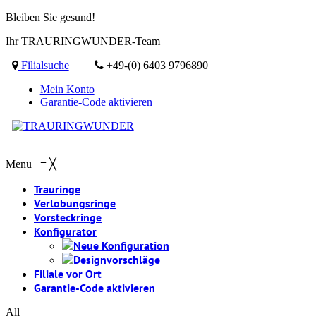
Bleiben Sie gesund!
Ihr TRAURINGWUNDER-Team
Filialsuche
+49-(0) 6403 9796890
Mein Konto
Garantie-Code aktivieren
Menu
≡
╳
Trauringe
Verlobungsringe
Vorsteckringe
Konfigurator
Neue Konfiguration
Designvorschläge
Filiale vor Ort
Garantie-Code aktivieren
All