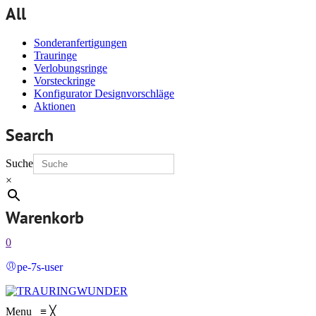
All
Sonderanfertigungen
Trauringe
Verlobungsringe
Vorsteckringe
Konfigurator Designvorschläge
Aktionen
Search
Suche
×
Warenkorb
0
pe-7s-user
Menu
≡
╳