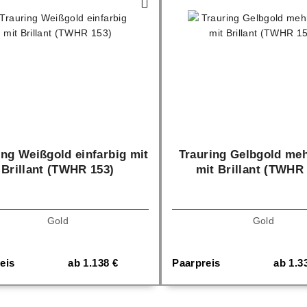
ing Weißgold einfarbig mit
Trauring Gelbgold meh
Brillant (TWHR 153)
mit Brillant (TWHR
Gold
Gold
eis
ab
1.138
€
Paarpreis
ab
1.3