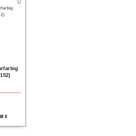
rfarbig
 152)
38
€