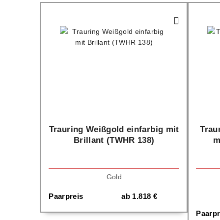
Trauring Weißgold einfarbig mit
Trau
Brillant (TWHR 138)
m
Gold
Paarpreis
ab
1.818
€
Paarpr