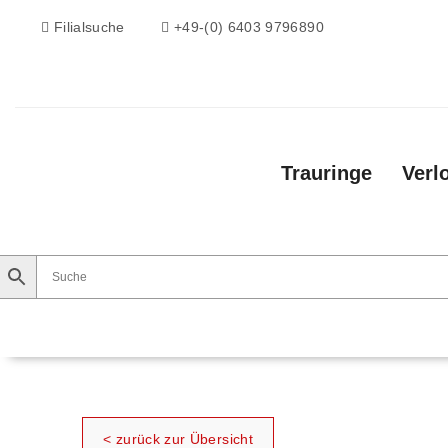
Filialsuche
+49-(0) 6403 9796890
Trauringe
Verl
Trauringe
Verlobungsringe
Vorsteckri
< zurück zur Übersicht