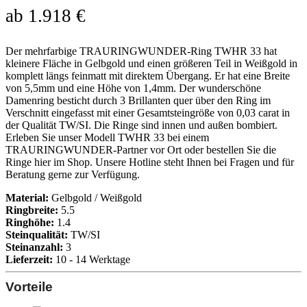
ab
1.918
€
Der mehrfarbige TRAURINGWUNDER-Ring TWHR 33 hat
kleinere Fläche in Gelbgold und einen größeren Teil in Weißgold in
komplett längs feinmatt mit direktem Übergang. Er hat eine Breite
von 5,5mm und eine Höhe von 1,4mm. Der wunderschöne
Damenring besticht durch 3 Brillanten quer über den Ring im
Verschnitt eingefasst mit einer Gesamtsteingröße von 0,03 carat in
der Qualität TW/SI. Die Ringe sind innen und außen bombiert.
Erleben Sie unser Modell TWHR 33 bei einem
TRAURINGWUNDER-Partner vor Ort oder bestellen Sie die
Ringe hier im Shop. Unsere Hotline steht Ihnen bei Fragen und für
Beratung gerne zur Verfügung.
Material:
Gelbgold / Weißgold
Ringbreite:
5.5
Ringhöhe:
1.4
Steinqualität:
TW/SI
Steinanzahl:
3
Lieferzeit:
10 - 14 Werktage
Vorteile