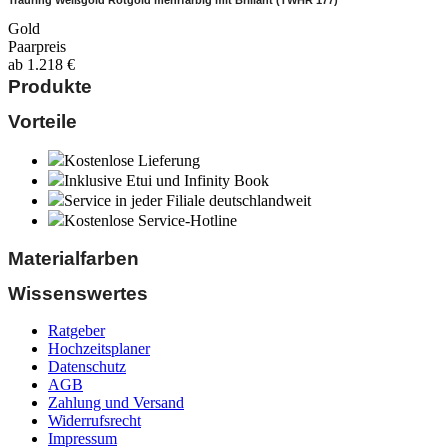
Trauring Weißgold Rotgold mehrfarbig mit Brillant (TWHR 177)
Gold
Paarpreis
ab
1.218
€
Produkte
Vorteile
Kostenlose Lieferung
Inklusive Etui und Infinity Book
Service in jeder Filiale deutschlandweit
Kostenlose Service-Hotline
Materialfarben
Wissenswertes
Ratgeber
Hochzeitsplaner
Datenschutz
AGB
Zahlung und Versand
Widerrufsrecht
Impressum