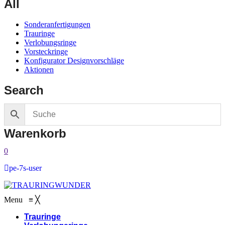
All
Sonderanfertigungen
Trauringe
Verlobungsringe
Vorsteckringe
Konfigurator Designvorschläge
Aktionen
Search
Warenkorb
0
pe-7s-user
Menu
≡
╳
Trauringe