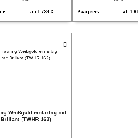
eis
ab
1.738
€
Paarpreis
ab
1.9
ing Weißgold einfarbig mit
Brillant (TWHR 162)