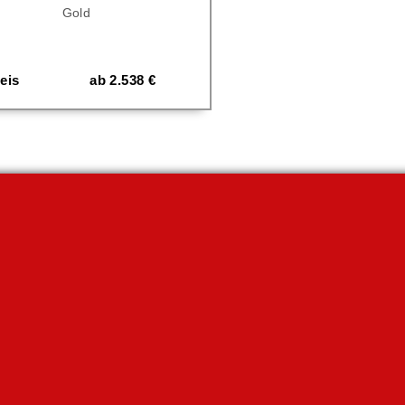
Gold
eis
ab
2.538
€