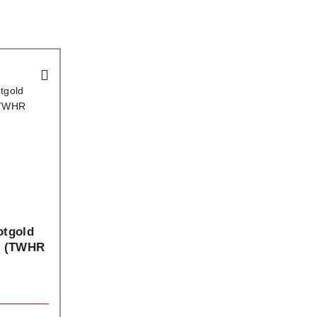
otgold
nt (TWHR