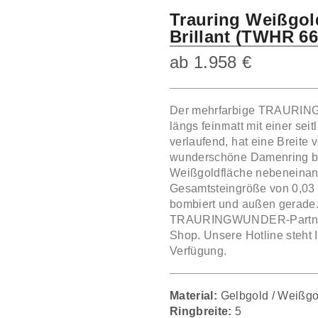
Trauring Weißgol
Brillant (TWHR 66
ab
1.958
€
Der mehrfarbige TRAURIN
längs feinmatt mit einer se
verlaufend, hat eine Breit
wunderschöne Damenring best
Weißgoldfläche nebeneinand
Gesamtsteingröße von 0,03 c
bombiert und außen gerade
TRAURINGWUNDER-Partner vo
Shop. Unsere Hotline steht 
Verfügung.
Material:
Gelbgold / Weißgo
Ringbreite:
5