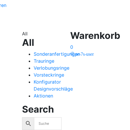
ren
Warenkorb
All
All
0
Sonderanfertigungen
pe-7s-user
Trauringe
Verlobungsringe
Vorsteckringe
Konfigurator
Designvorschläge
Aktionen
Search