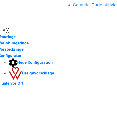
Garantie-Code aktivie
u
≡
╳
Trauringe
Verlobungsringe
Vorsteckringe
Konfigurator
Neue Konfiguration
Designvorschläge
Filiale vor Ort