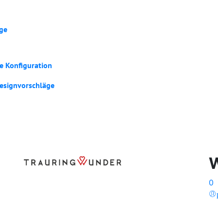
ge
e Konfiguration
esignvorschläge
0