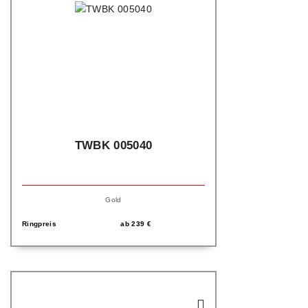
TWBK 005040
Gold
Ringpreis
ab
239
€