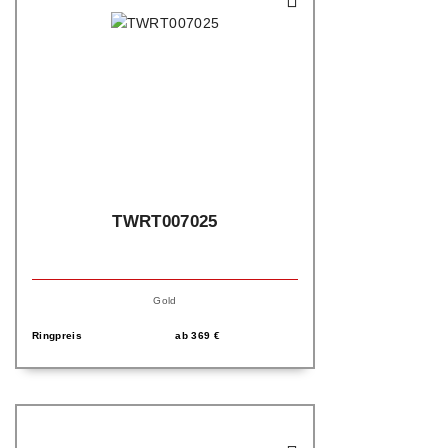
TWRT007025
Gold
Ringpreis
ab
369
€