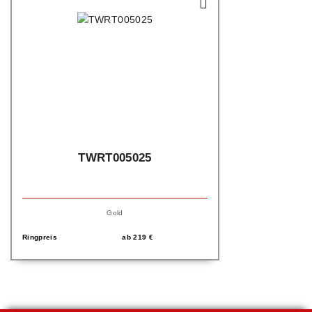
TWRT005025
Gold
Ringpreis
ab
219
€