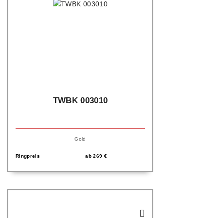
TWBK 003010
Gold
Ringpreis
ab
269
€