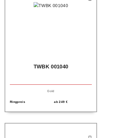
TWBK 001040
Gold
Ringpreis
ab
249
€