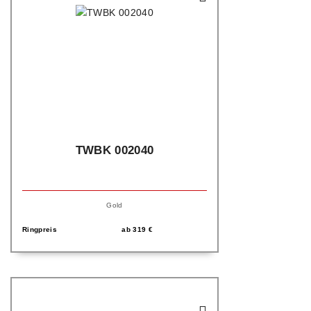
TWBK 002040
Gold
Ringpreis
ab
319
€