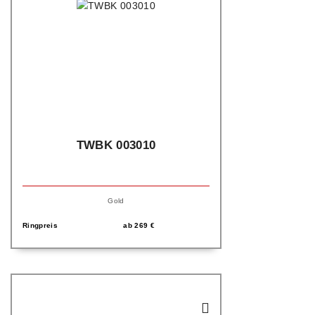
TWBK 003010
Gold
Ringpreis
ab
269
€