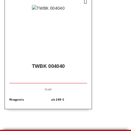
TWBK 004040
Gold
Ringpreis
ab
289
€