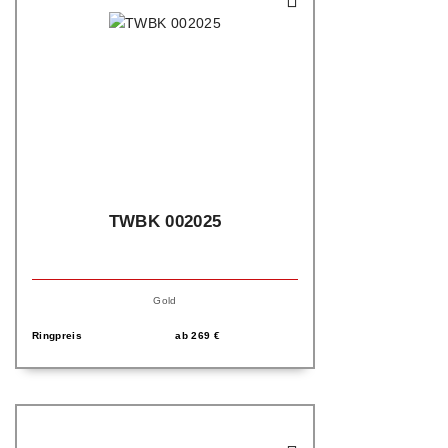
TWBK 002025
Gold
Ringpreis
ab
269
€