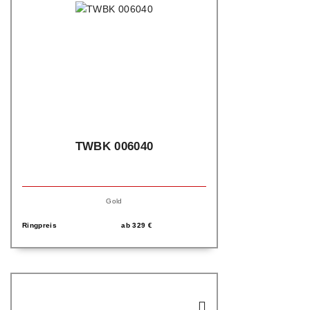
TWBK 006040
Gold
Ringpreis
ab
329
€