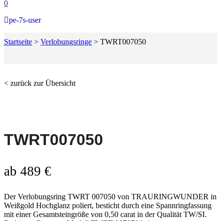
0
pe-7s-user
Startseite
>
Verlobungsringe
>
TWRT007050
< zurück zur Übersicht
TWRT007050
ab
489
€
Der Verlobungsring TWRT 007050 von TRAURINGWUNDER in
Weißgold Hochglanz poliert, besticht durch eine Spannringfassung
mit einer Gesamtsteingröße von 0,50 carat in der Qualität TW/SI.