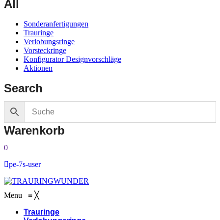
All
Sonderanfertigungen
Trauringe
Verlobungsringe
Vorsteckringe
Konfigurator Designvorschläge
Aktionen
Search
Warenkorb
0
pe-7s-user
Menu
≡
╳
Trauringe