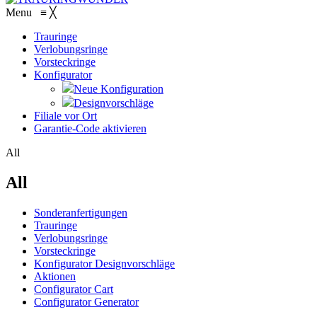
Menu
≡
╳
Trauringe
Verlobungsringe
Vorsteckringe
Konfigurator
Neue Konfiguration
Designvorschläge
Filiale vor Ort
Garantie-Code aktivieren
All
All
Sonderanfertigungen
Trauringe
Verlobungsringe
Vorsteckringe
Konfigurator Designvorschläge
Aktionen
Configurator Cart
Configurator Generator