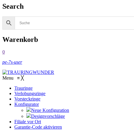
Search
Warenkorb
0
pe-7s-user
Menu
≡
╳
Trauringe
Verlobungsringe
Vorsteckringe
Konfigurator
Neue Konfiguration
Designvorschläge
Filiale vor Ort
Garantie-Code aktivieren