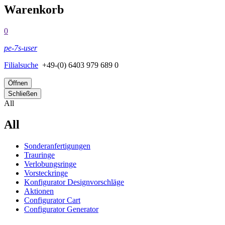
Warenkorb
0
pe-7s-user
Filialsuche
+49-(0) 6403 979 689 0
Öffnen
Schließen
All
All
Sonderanfertigungen
Trauringe
Verlobungsringe
Vorsteckringe
Konfigurator Designvorschläge
Aktionen
Configurator Cart
Configurator Generator