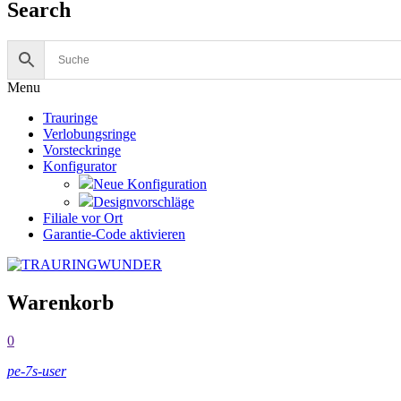
Search
Menu
Trauringe
Verlobungsringe
Vorsteckringe
Konfigurator
Neue Konfiguration
Designvorschläge
Filiale vor Ort
Garantie-Code aktivieren
Warenkorb
0
pe-7s-user