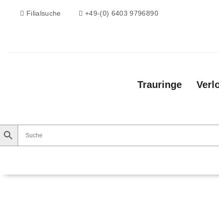
Filialsuche
+49-(0) 6403 9796890
Trauringe
Verl
Trauringe
Verlobungsringe
Vorsteckri