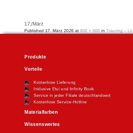
17,
/
März
Published
17. März 2026
at
800 × 800
in
Trauring – Li
Produkte
Vorteile
Kostenlose Lieferung
Inklusive Etui und Infinity Book
Service in jeder Filiale deutschlandweit
Kostenlose Service-Hotline
Materialfarben
Wissenswertes