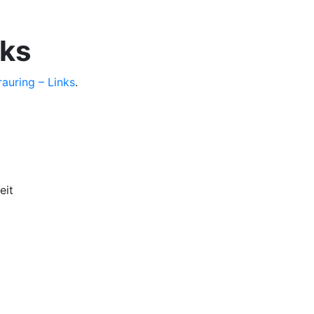
nks
rauring – Links
.
eit