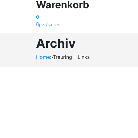
Warenkorb
0
pe-7s-user
Archiv
Home
>
Trauring – Links